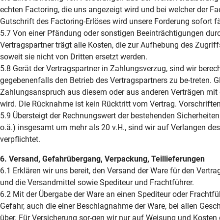
echten Factoring, die uns angezeigt wird und bei welcher der Fa
Gutschrift des Factoring-Erlöses wird unsere Forderung sofort fä
5.7 Von einer Pfändung oder sonstigen Beeinträchtigungen durch
Vertragspartner trägt alle Kosten, die zur Aufhebung des Zugr
soweit sie nicht von Dritten ersetzt werden.
5.8 Gerät der Vertragspartner in Zahlungsverzug, sind wir ber
gegebenenfalls den Betrieb des Vertragspartners zu be-treten. G
Zahlungsanspruch aus diesem oder aus anderen Verträgen mit 
wird. Die Rücknahme ist kein Rücktritt vom Vertrag. Vorschrifte
5.9 Übersteigt der Rechnungswert der bestehenden Sicherheiten
o.ä.) insgesamt um mehr als 20 v.H., sind wir auf Verlangen de
verpflichtet.
6. Versand, Gefahrübergang, Verpackung, Teillieferungen
6.1 Erklären wir uns bereit, den Versand der Ware für den Vert
und die Versandmittel sowie Spediteur und Frachtführer.
6.2 Mit der Übergabe der Ware an einen Spediteur oder Frachtfüh
Gefahr, auch die einer Beschlagnahme der Ware, bei allen Geschä
über. Für Versicherung sor-gen wir nur auf Weisung und Kosten 