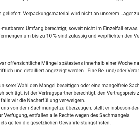
 geliefert. Verpackungsmaterial wird nicht an unserem Lager zu
 zu-mutbarem Umfang berechtigt, soweit nicht im Einzelfall etw
iefermengen um bis zu 10 % sind zulässig und verpflichten den V
r offensichtliche Mängel spätestens innerhalb einer Woche na
lich und detailliert angezeigt werden.. Eine Be- und/oder Vera
un-serer Wahl den Mangel beseitigen oder eine mangelfreie Sach
hlschlägt, ist der Vertragspartner berechtigt, den Vertragspreis
falls wir die Nacherfüllung ver-weigern.
t, uns von dem Sachmangel zu überzeugen, stellt er insbeson-de
ur Verfügung, entfallen alle Rechte wegen des Sachmangels.
s gelten die gesetzlichen Gewährleistungsfristen.