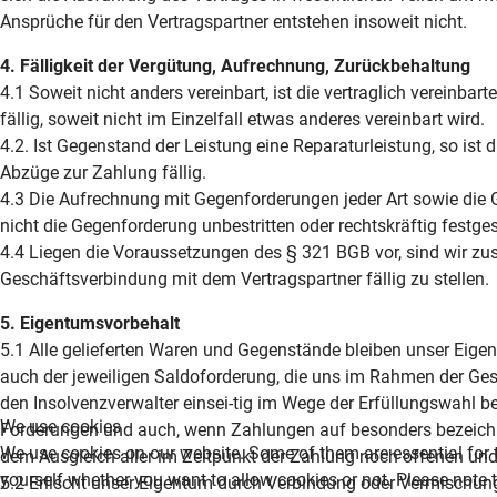
Ansprüche für den Vertragspartner entstehen insoweit nicht.
4. Fälligkeit der Vergütung, Aufrechnung, Zurückbehaltung
4.1 Soweit nicht anders vereinbart, ist die vertraglich verein
fällig, soweit nicht im Einzelfall etwas anderes vereinbart wird.
4.2. Ist Gegenstand der Leistung eine Reparaturleistung, so i
Abzüge zur Zahlung fällig.
4.3 Die Aufrechnung mit Gegenforderungen jeder Art sowie di
nicht die Gegenforderung unbestritten oder rechtskräftig festgeste
4.4 Liegen die Voraussetzungen des § 321 BGB vor, sind wir zus
Geschäftsverbindung mit dem Vertragspartner fällig zu stellen.
5. Eigentumsvorbehalt
5.1 Alle gelieferten Waren und Gegenstände bleiben unser Eigen
auch der jeweiligen Saldoforderung, die uns im Rahmen der Ge
den Insolvenzverwalter einsei-tig im Wege der Erfüllungswahl b
We use cookies
Forderungen und auch, wenn Zahlungen auf besonders bezeichnet
We use cookies on our website. Some of them are essential for th
dem Ausgleich aller im Zeitpunkt der Zahlung noch offenen un
yourself whether you want to allow cookies or not. Please note tha
5.2 Erlischt unser Eigentum durch Verbindung oder Vermischung,