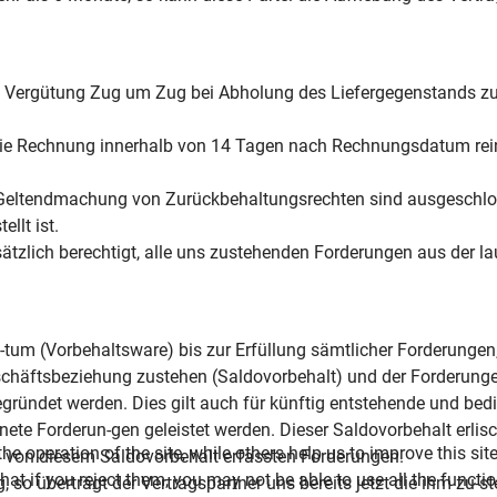
barte Vergütung Zug um Zug bei Abholung des Liefergegenstands z
st die Rechnung innerhalb von 14 Tagen nach Rechnungsdatum rei
e Geltendmachung von Zurückbehaltungsrechten sind ausgeschlo
llt ist.
ätzlich berechtigt, alle uns zustehenden Forderungen aus der l
-tum (Vorbehaltsware) bis zur Erfüllung sämtlicher Forderungen
schäftsbeziehung zustehen (Saldovorbehalt) und der Forderunge
egründet werden. Dies gilt auch für künftig entstehende und bed
e Forderun-gen geleistet werden. Dieser Saldovorbehalt erlisc
e operation of the site, while others help us to improve this sit
d von diesem Saldovorbehalt erfassten Forderungen.
t if you reject them, you may not be able to use all the functiona
 so überträgt der Vertragspartner uns bereits jetzt die ihm zu-