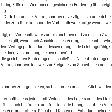
ctoring-Erlös den Wert unserer gesicherten Forderung übersteigt.
llig.
 Dritte hat uns der Vertragspartner unverzüglich zu unterrichte
iffs oder zum Rücktransport der Vorbehaltsware aufge-wendet w
ech-tigt, die Vorbehaltsware zurückzunehmen und zu diesem Zwec
leiches gilt, wenn nach Abschluss des Vertrages er-kennbar wird
dem Vertragspartner durch dessen mangelnde Leistungsfähigke
n der Insolvenzord-nung bleiben unberührt.
 die gesicherten Forderungen einschließlich Nebenforderungen 
s Vertragspartners insoweit zur Freigabe von Sicherheiten nach 
rags-partner zu organisieren, so bestimmen ausschließlich wir d
-rer, spätestens jedoch mit Verlassen des Lagers oder des Lie-f
ften, auch bei franko- und frei-Haus-Lie-ferungen, auf den Vert
des Vertragspartners. Pflicht und Kosten der Entladung gehen z