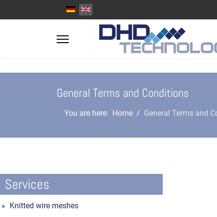
Select your language
General Terms and Conditions
You are here:
Home
General Terms and C
Services
Knitted wire meshes