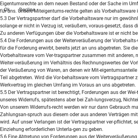
Eigentumsrechte an dem neuen Bestand oder der Sache im Umfa
Ok
Decline
für uns. Unsere Miteigentums-rechte gelten als Vorbehaltsware 
5.3 Der Vertragspartner darf die Vorbehaltsware nur im gewöh
solange er nicht in Verzug ist, veräußern, voraus-gesetzt, dass
Zu anderen Verfügungen über die Vorbehaltsware ist er nicht ber
5.4 Die Forderungen aus der Weiterveräußerung der Vorbehalts-
für die Forderung erwirbt, bereits jetzt an uns abgetreten. Sie
Vorbehaltsware vom Ver-tragspartner zusammen mit anderen, ni
Weiter-veräußerung im Verhältnis des Rechnungswertes der Vor
der Veräußerung von Waren, an denen wir Mit-eigentumsanteile
Teil abgetreten. Wird die Vor-behaltsware vom Vertragspartner 
Werkvertrag im gleichen Umfang im Voraus an uns abgetreten.
5.5 Der Vertragspartner ist berechtigt, Forderungen aus der Wei
unseres Widerrufs, spätestens aber bei Zah-lungsverzug, Nicht
Von unserem Widerrufs-recht werden wir nur dann Gebrauch ma
Zahlungsan-spruch aus diesem oder aus anderen Verträgen mit 
wird. Auf unser Verlangen ist der Vertragspartner ver-pflichtet,
Einziehung erforderlichen Unterla-gen zu geben.
5.6 Eine Abtretung von Forderungen aus der Weiterveräußerung i