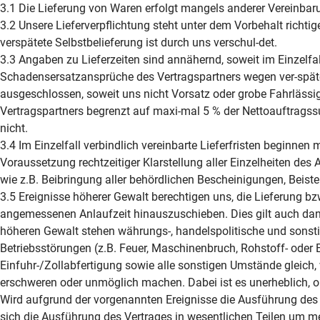
3.1 Die Lieferung von Waren erfolgt mangels anderer Verei
3.2 Unsere Lieferverpflichtung steht unter dem Vorbehalt richtiger
verspätete Selbstbelieferung ist durch uns verschul-det.
3.3 Angaben zu Lieferzeiten sind annähernd, soweit im Einzelfall
Schadensersatzansprüche des Vertragspartners wegen ver-spätet
ausgeschlossen, soweit uns nicht Vorsatz oder grobe Fahrlässig
Vertragspartners begrenzt auf maxi-mal 5 % der Nettoauftrags
nicht.
3.4 Im Einzelfall verbindlich vereinbarte Lieferfristen beginne
Voraussetzung rechtzeitiger Klarstellung aller Einzelheiten des A
wie z.B. Beibringung aller behördlichen Bescheinigungen, Beiste
3.5 Ereignisse höherer Gewalt berechtigen uns, die Lieferung bz
angemessenen Anlaufzeit hinauszuschieben. Dies gilt auch dann
höheren Gewalt stehen währungs-, handelspolitische und sonsti
Betriebsstörungen (z.B. Feuer, Maschinenbruch, Rohstoff- oder
Einfuhr-/Zollabfertigung sowie alle sonstigen Umstände gleich,
erschweren oder unmöglich machen. Dabei ist es unerheblich, ob
Wird aufgrund der vorgenannten Ereignisse die Ausführung des 
sich die Ausführung des Vertrages in wesentlichen Teilen um me