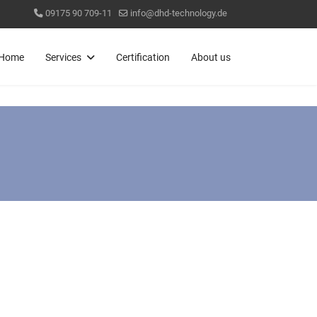
09175 90 709-11
info@dhd-technology.de
Home
Services
Certification
About us