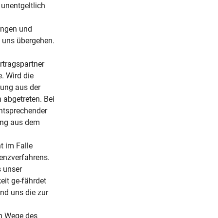
unentgeltlich
ungen und
f uns übergehen.
rtragspartner
. Wird die
rung aus der
abgetreten. Bei
entsprechender
rung aus dem
t im Falle
venzverfahrens.
s unser
it ge-fährdet
und uns die zur
im Wege des