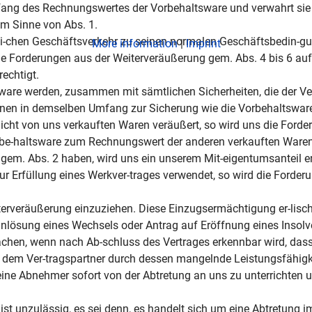
ng des Rechnungswertes der Vorbehaltsware und verwahrt sie 
im Sinne von Abs. 1.
nli-chen Geschäftsverkehr zu seinen normalen Geschäftsbedin-g
More information
|
Imprint
 die Forderungen aus der Weiterveräußerung gem. Abs. 4 bis 6 au
echtigt.
ware werden, zusammen mit sämtlichen Sicherheiten, die der Ve
 dienen in demselben Umfang zur Sicherung wie die Vorbehaltsware
cht von uns verkauften Waren veräußert, so wird uns die Forde
be-haltsware zum Rechnungswert der anderen verkauften Waren 
 gem. Abs. 2 haben, wird uns ein unserem Mit-eigentumsanteil 
zur Erfüllung eines Werkver-trages verwendet, so wird die Forde
-terveräußerung einzuziehen. Diese Einzugsermächtigung er-lisch
einlösung eines Wechsels oder Antrag auf Eröffnung eines Insol
chen, wenn nach Ab-schluss des Vertrages erkennbar wird, das
dem Ver-tragspartner durch dessen mangelnde Leistungsfähigke
 seine Abnehmer sofort von der Abtretung an uns zu unterrichten 
st unzulässig, es sei denn, es handelt sich um eine Abtretung 