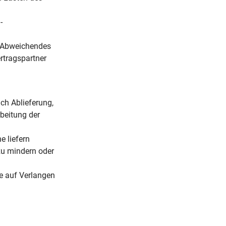
-
as Abweichendes
ertragspartner
ch Ablieferung,
rbeitung der
e liefern
 zu mindern oder
re auf Verlangen