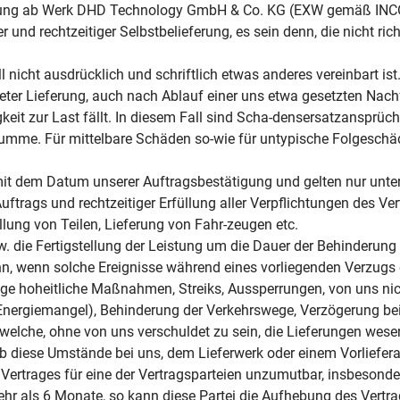
nbarung ab Werk DHD Technology GmbH & Co. KG (EXW gemäß I
 und rechtzeitiger Selbstbelieferung, es sein denn, die nicht rich
 nicht ausdrücklich und schriftlich etwas anderes vereinbart ist
er Lieferung, auch nach Ablauf einer uns etwa gesetzten Nachf
keit zur Last fällt. In diesem Fall sind Scha-densersatzansprüc
summe. Für mittelbare Schäden so-wie für untypische Folgeschä
n mit dem Datum unserer Auftragsbestätigung und gelten nur unter
uftrags und rechtzeitiger Erfüllung aller Verpflichtungen des Ver
llung von Teilen, Lieferung von Fahr-zeugen etc.
w. die Fertigstellung der Leistung um die Dauer der Behinderung
, wenn solche Ereignisse während eines vorliegenden Verzugs e
ge hoheitliche Maßnahmen, Streiks, Aussperrungen, von uns nic
 Energiemangel), Behinderung der Verkehrswege, Verzögerung bei
 welche, ohne von uns verschuldet zu sein, die Lieferungen wese
 diese Umstände bei uns, dem Lieferwerk oder einem Vorlieferan
Vertrages für eine der Vertragsparteien unzumutbar, insbesonde
hr als 6 Monate, so kann diese Partei die Aufhebung des Vertra