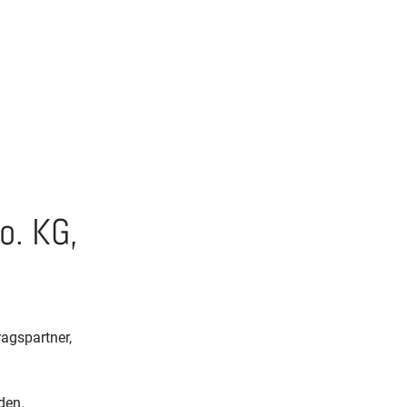
o. KG,
agspartner,
den.