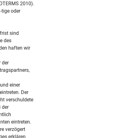
NCOTERMS 2010).
-tige oder
.
rist sind
he des
den haften wir
 der
tragspartners,
 und einer
intreten. Der
ht verschuldete
 der
ntlich
ten eintreten.
re verzögert
ges erklären.