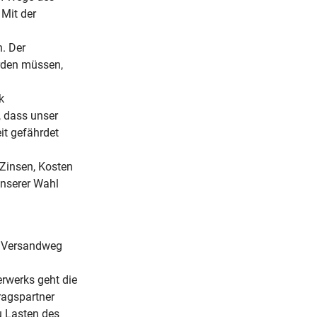
 Mit der
n. Der
erden müssen,
k
, dass unser
it gefährdet
(Zinsen, Kosten
unserer Wahl
en Versandweg
erwerks geht die
ragspartner
u Lasten des