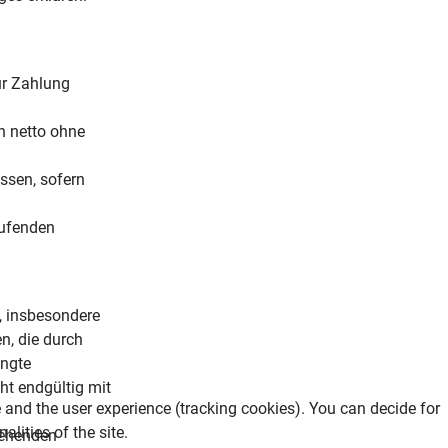
ur Zahlung
n netto ohne
ssen, sofern
aufenden
, insbesondere
n, die durch
ingte
ht endgültig mit
e and the user experience (tracking cookies). You can decide for
lities of the site.
stehenden